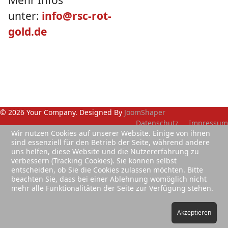
unter:
info@rsc-rot-
gold.de
© 2026 Your Company. Designed By
JoomShaper
Datenschutz
Impressum
Wir nutzen Cookies auf unserer Website. Einige von ihnen
sind essenziell für den Betrieb der Seite, während andere
uns helfen, diese Website und die Nutzererfahrung zu
verbessern (Tracking Cookies). Sie können selbst
entscheiden, ob Sie die Cookies zulassen möchten. Bitte
beachten Sie, dass bei einer Ablehnung womöglich nicht
mehr alle Funktionalitäten der Seite zur Verfügung stehen.
Akzeptieren