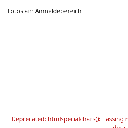
Fotos am Anmeldebereich
Deprecated: htmlspecialchars(): Passing nu
depre