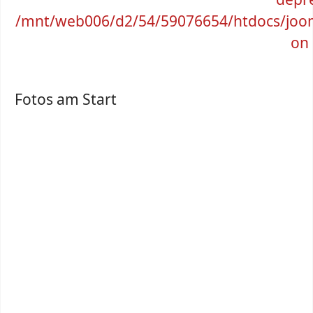
/mnt/web006/d2/54/59076654/htdocs/jooml
on 
Fotos am Start